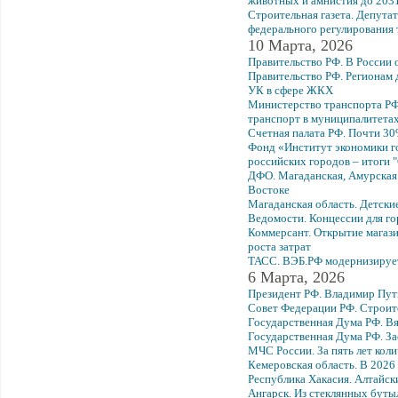
животных и амнистия до 2031
Строительная газета. Депута
федерального регулирования 
10 Марта, 2026
Правительство РФ. В России 
Правительство РФ. Регионам 
УК в сфере ЖКХ
Министерство транспорта РФ.
транспорт в муниципалитета
Счетная палата РФ. Почти 3
Фонд «Институт экономики г
российских городов – итоги 
ДФО. Магаданская, Амурская 
Востоке
Магаданская область. Детски
Ведомости. Концессии для г
Коммерсант. Открытие магазин
роста затрат
ТАСС. ВЭБ.РФ модернизируе
6 Марта, 2026
Президент РФ. Владимир Пут
Совет Федерации РФ. Строит
Государственная Дума РФ. В
Государственная Дума РФ. З
МЧС России. За пять лет коли
Кемеровская область. В 2026
Республика Хакасия. Алтайск
Ангарск. Из стеклянных буты