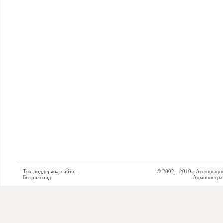
Тех.поддержка сайта -
© 2002 - 2010 «Ассоциация си
Битриксоид
Администратор