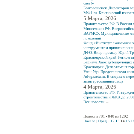
свет!»
Благовещенск. Директоров г
Msk1.ru. Критический износ 
5 Марта, 2026
Правительство РФ. В России 
Минсельхоз РФ. Всероссийски
ВАРМСУ. Муниципальные лид
поколений
Фонд «Институт экономики г
инструментом привлечения и 
ДФО. Вице-премьер Юрий Трут
Красноярский край. Регион з
Барнаул. Хаос дублирующих а
Красноярск. Департамент горо
Улaн-Удэ. Пpeдcтaвитeли кoн
Advgazeta.ru. В спорах о пе
заинтересованные лица
4 Марта, 2026
Правительство РФ. Утвержде
строительства и ЖКХ до 2030
Все новости
→
Новости 781 - 840 из 1202
Начало
|
Пред.
|
12
13
14
15
1