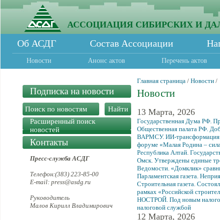
АССОЦИАЦИЯ СИБИРСКИХ И ДА
Об АСДГ
Состав Ассоциации
На
Новости
Анонс актов
Перечень актов
Главная страница
/
Новости
/
Подписка на новости
Новости
13 Марта, 2026
Расширенный поиск
Государственная Дума РФ. Пр
Общественная палата РФ. Д
новостей
ВАРМСУ. ИИ-трансформация н
Контакты
форуме «Малая Родина – сил
Республика Алтай. Государст
Пресс-служба АСДГ
Омск. Утверждены единые тре
Ведомости. «Домклик» сравн
Телефон:(383) 223-85-00
Парламентская газета. Непри
E-mail: press@asdg.ru
Строительная газета. Состоя
рамках «Российской строите
Руководитель
НОСТРОЙ. Под новым налогом
Малов Кирилл Владимирович
налоговой службой
12 Марта, 2026