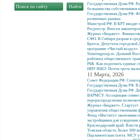
Государственная Дума РФ. Р
большинства собственников 
Государственная Дума РФ. Ф
розничных рынках
Минстрой РФ. В КРТ вводят 
Росреестр. Внесен законопро
Журнал «Бюджет». Финансовы
СФО. В Сибири разрыв в сред
Братск. Депутаты городской 
программе «Чистый воздух»
Simetragroup.ru. Дальний Во
рейтинга общественного тра
РБК. Как подогнать единые с
НИУ ВШЭ. Почти треть малог
11 Марта, 2026
Совет Федерации РФ. Сенато
Государственная Дума РФ. В 
Государственная Дума РФ. Д
ВАРМСУ. Ассоциация совмест
перераспределении полномоч
Журнал «Бюджет». Стартует 
управления общественными 
Фонд «Институт экономики г
застройщиков для ускорения 
Краснодарский край. Власти 
Томская область. Более 300 в
Парламентская газета. МСУ у