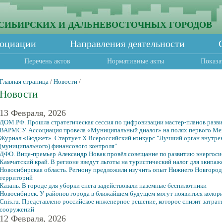
СИБИРСКИХ И ДАЛЬНЕВОСТОЧНЫХ ГОРОДОВ
социации
Направления деятельности
Перечень актов
Нормативные акты
Показа
Главная страница
/
Новости
/
Новости
13 Февраля, 2026
ДОМ.РФ. Прошла стратегическая сессия по цифровизации мастер-планов разв
ВАРМСУ. Ассоциация провела «Муниципальный диалог» на полях первого Ме
Журнал «Бюджет». Стартует X Всероссийский конкурс "Лучший орган внутре
(муниципального) финансового контроля"
ДФО. Вице-премьер Александр Новак провёл совещание по развитию энергоси
Камчатский край. В регионе введут льготы на туристический налог для экипаж
Новосибирская область. Региону предложили изучить опыт Нижнего Новгород
территорий
Казань. В городе для уборки снега задействовали наземные беспилотники
Новосибирск. У районов города в ближайшем будущем могут появиться колор
Cnis.ru. Представлено российское инженерное решение, которое снизит затра
сооружений
12 Февраля, 2026