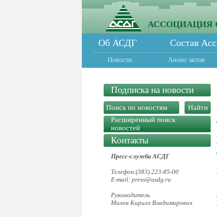
АССОЦИАЦИЯ 
Об АСДГ
Состав Ас
Новости
Анонс актов
Подписка на новости
Расширенный поиск
новостей
Контакты
Пресс-служба АСДГ
Телефон:(383) 223-85-00
E-mail: press@asdg.ru
Руководитель
Малов Кирилл Владимирович