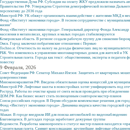
Государственная Дума РФ. Субсидии на оплату ЖКУ предложили назначать а
Правительство РФ. Утверждена Стратегия демографической политики Дальнего
перспективу до 2036 года
Минстрой РФ. УК обяжут организовать взаимодействие с жителями МКД в ме
Фонд «Институт экономики города». В тесном сотрудничестве с муниципала
жизни"
Фонд «Институт экономики города». Генеральный директор Фонда Александр 
населения в мегаполисах, крупных и малых городах стабилизируются
Кемеровская область. В регионе создали рабочую группу для снижения бюрок
Омск. Город заключил побратимские отношения с Пермью
Tochno.st. Отчетность по налогу на доходы физических лиц по муниципалитета
РБК. Что изменилось в управлении многоквартирных домов для жителей и УК
Строительная газета. Города как текст: общественники, эксперты и педагог
повестку
9 Февраля, 2026
Совет Федерации РФ. Сенатор Михаил Илезов: Защитить от квартирных мошен
доверенностями
Минэкономразвития РФ. Введена обязательная оценка концессий для муниципа
Минстрой РФ. Лифтовые шахты в новостройках хотят унифицировать под от
Роструд. Работы по очистке крыш от снега нельзя проводить при обледенении
ДОМ.РФ. Как бизнес может стать полноценным соавтором мастер-планов
Союза российских городов. В Перми обсудили комплексные решения для горо
Фонд «Институт экономики города». Динамика индекса качества городской ср
годах
Абакан. В городе внедрили ИИ для поиска автомобилей по видеонаблюдению
Благовещенск. В детсадах города заработают дежурные группы
Ведомости. Разработка законопроекта о статусе мастер-планов находится «пр
Строительная газета. Саммит консолидации: крупнейшие лифтовые объединен