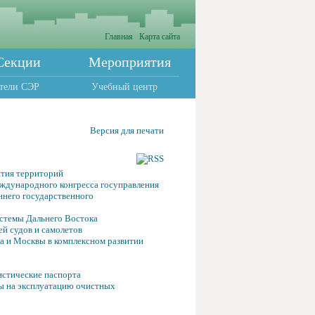
Главная
Карта сайта
Секции
Мероприятия
тели СЭР
Учебный центр
Версия для печати
ития территорий
ждународного конгресса госуправления
ннего государственного
стемы Дальнего Востока
ей судов и самолетов
а и Москвы в комплексном развитии
истические паспорта
ты на эксплуатацию очистных