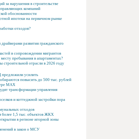
ий за нарушения в строительстве
 управляющих компаний
ской обоснованности
отной ипотеки на первичном рынке
работки отходов?
 драйверами развития гражданского
властей в сопровождении мигрантов
о месту пребывания в апартаментах?
 строительной отрасли в 2026 году
Д предложили усилить
собираются повысить до 500 тыс. рублей
жере МАХ
судят трансформации управления
селков и коттеджной застройки пора
ммунальных отходов
 более 1,5 тыс. объектов ЖКХ
открытии в регионе игорной зоны
менений в закон о МСУ