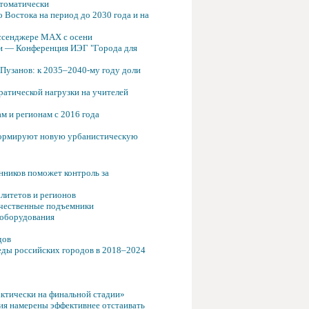
втоматически
 Востока на период до 2030 года и на
ссенджере MAX с осени
ми — Конференция ИЭГ "Города для
Пузанов: к 2035–2040-му году доли
ратической нагрузки на учителей
м и регионам с 2016 года
и формируют новую урбанистическую
ников поможет контроль за
литетов и регионов
ечественные подъемники
 оборудования
дов
еды российских городов в 2018–2024
актически на финальной стадии»
ия намерены эффективнее отстаивать