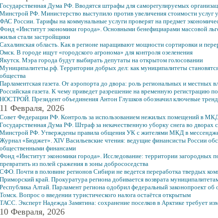
Государственная Дума РФ. Вводятся штрафы для саморегулируемых организац
Минстрой РФ. Министерство выступило против увеличения стоимости услуг
ФАС России. Тарифы на коммунальные услуги проверят на предмет экономиче
Фонд «Институт экономики города». Основными бенефициарами массовой льг
жилья стали застройщики
Сахалинская область. Как в регионе наращивают мощности сортировки и пере
Омск. В городе ищут «городского агронома» для контроля озеленения
Якутск. Мэра города будут выбирать депутаты на открытом голосовании
Муниципалитеты.рф. Территории добрых дел: как муниципалитеты становятся
общества
Парламентская газета. От аэропорта до двора: роль региональных и местных 
Российская газета. К чему приведет разрешение на временную регистрацию п
НОСТРОЙ. Президент объединения Антон Глушков обозначил ключевые тренды
11 Февраля, 2026
Совет Федерации РФ. Контроль за использованием нежилых помещений в МК
Государственная Дума РФ. Штраф за некачественную уборку снега во дворах 
Минстрой РФ. Утверждены правила общения УК с жителями МКД в мессенд
Журнал «Бюджет». XIV Васильевские чтения: ведущие финансисты России об
общественными финансами
Фонд «Институт экономики города». Исследование: территории загородных по
превратить из полей сражения в зоны добрососедства
СФО. Почти в половине регионов Сибири не ведется переработка твердых ко
Приморский край. Прокуратура региона добивается возврата муниципалитетам
Республика Алтай. Парламент региона одобрил федеральный законопроект об 
Томск. Вопрос о введении туристического налога остаётся открытым
ТАСС. Эксперт Надежда Замятина: сохранение поселков в Арктике требует из
10 Февраля, 2026