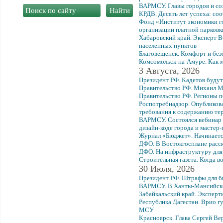
ВАРМСУ. Главы городов и со
КРДВ. Десять лет успеха: со
Фонд «Институт экономики го
организации платной парковк
Хабаровский край. Эксперт 
населенных пунктов
Благовещенск. Комфорт и без
Комсомольск-на-Амуре. Как 
3 Августа, 2026
Президент РФ. Кадетов буду
Правительство РФ. Михаил М
Правительство РФ. Регионы п
Роспотребнадзор. Опубликов
требования к содержанию т
ВАРМСУ. Состоялся вебинар 
дизайн-коде города и мастер-
Журнал «Бюджет». Начинаетс
ДФО. В Востокгосплане расск
ДФО. На инфраструктуру для 
Строительная газета. Когда в
30 Июля, 2026
Президент РФ. Штрафы для б
ВАРМСУ. В Ханты-Мансийске
Забайкальский край. Эксперт
Республика Дагестан. Врио 
МСУ
Красноярск. Глава Сергей В