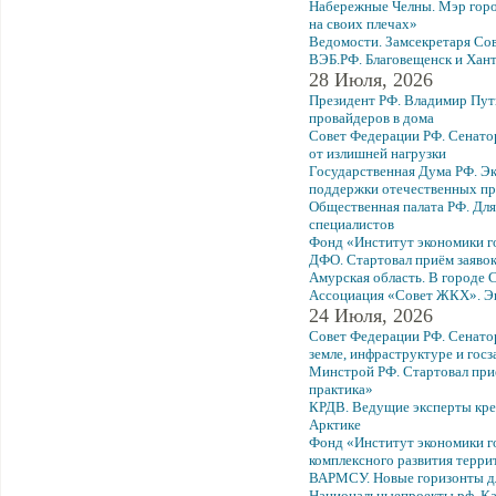
Набережные Челны. Мэр горо
на своих плечах»
Ведомости. Замсекретаря Со
ВЭБ.РФ. Благовещенск и Хант
28 Июля, 2026
Президент РФ. Владимир Пут
провайдеров в дома
Совет Федерации РФ. Сенато
от излишней нагрузки
Государственная Дума РФ. Эк
поддержки отечественных пр
Общественная палата РФ. Дл
специалистов
Фонд «Институт экономики го
ДФО. Стартовал приём заяво
Амурская область. В городе 
Ассоциация «Совет ЖКХ». Эк
24 Июля, 2026
Совет Федерации РФ. Сенатор
земле, инфраструктуре и госз
Минстрой РФ. Стартовал при
практика»
КРДВ. Ведущие эксперты кре
Арктике
Фонд «Институт экономики г
комплексного развития терри
ВАРМСУ. Новые горизонты дл
Национальныепроекты.рф. Ка