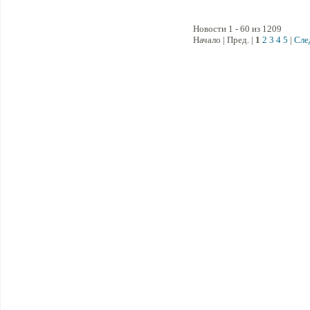
Новости 1 - 60 из 1209
Начало | Пред. |
1
2
3
4
5
|
Сле