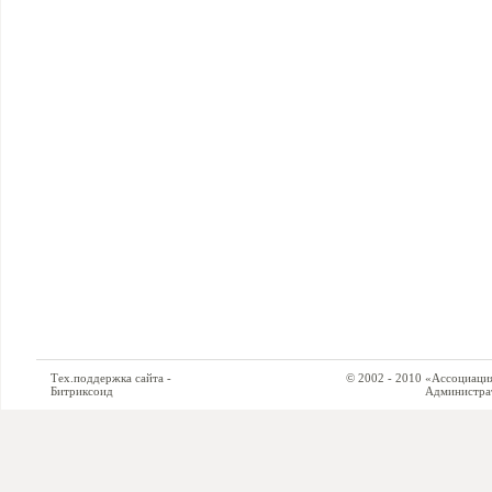
Тех.поддержка сайта -
© 2002 - 2010 «Ассоциация си
Битриксоид
Администратор