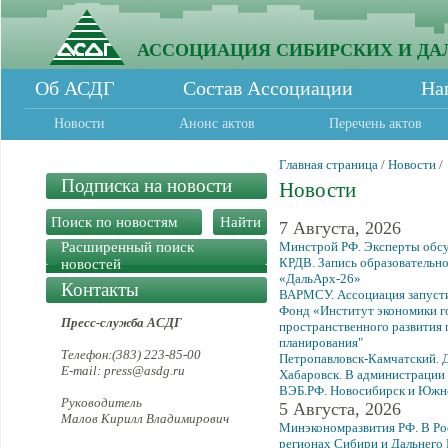
АССОЦИАЦИЯ СИБИРСКИХ И ДА
Об АСДГ
Состав Ассоциации
На
Новости
Анонс актов
Перечень актов
Главная страница
/
Новости
/
Подписка на новости
Новости
7 Августа, 2026
Расширенный поиск
Минстрой РФ. Эксперты обс
КРДВ. Запись образовательно
новостей
«ДальАрх-26»
Контакты
ВАРМСУ. Ассоциация запусти
Фонд «Институт экономики г
Пресс-служба АСДГ
пространственного развития 
планирования"
Телефон:(383) 223-85-00
Петропавловск-Камчатский. Д
E-mail: press@asdg.ru
Хабаровск. В администрации 
ВЭБ.РФ. Новосибирск и Южно
Руководитель
5 Августа, 2026
Малов Кирилл Владимирович
Минэкономразвития РФ. В Рос
регионах Сибири и Дальнего