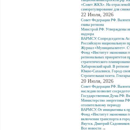
«Совет ЖКХ». На отраслевой
саморегулирование для сниже
22 Июля, 2026
Совет Федерации РФ. Валенти
главы региона
Минстрой РФ. Утверждены ин
надзора
ВАРМСУ. Сопредседатель Асс
Российскую национальную пр
Журнал «Муниципалитет». Ст
Фонд «Институт экономики г
региональных приоритетов п
стратегического планировани
Хабаровский край. В регионе
Южно-Сахалинск. Город снов
Строительная газета. Гектар
20 Июля, 2026
Совет Федерации РФ. Валенти
наследия позволит сосредот
Государственная Дума РФ. Вм
Министерство энергетики РФ
отопительному периоду
ВАРМСУ. От инициативы к про
Фонд «Институт экономики го
включении транспорта в гор
Якутск. Дмитрий Садовников
Все новости
→