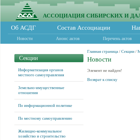
АССОЦИАЦИЯ СИБИРСКИХ И ДА
Об АСДГ
Состав Ассоциации
На
Новости
Анонс актов
Перечень актов
Главная страница
/
Секции
/
М
Секции
Новости
Информатизация органов
Элемент не найден!
местного самоуправления
Возврат к списку
Земельно-имущественные
отношения
По информационной политике
По местному самоуправлению
Жилищно-коммунальное
хозяйство и строительство