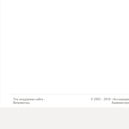
Тех.поддержка сайта -
© 2002 - 2010 «Ассоциация си
Битриксоид
Администратор