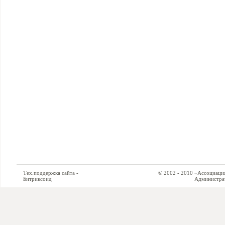
Тех.поддержка сайта -
© 2002 - 2010 «Ассоциация си
Битриксоид
Администратор