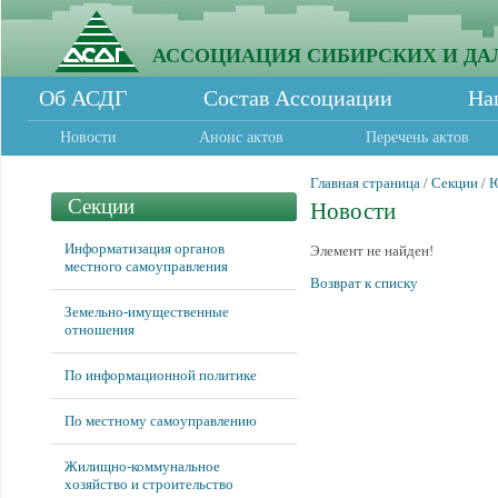
АССОЦИАЦИЯ СИБИРСКИХ И ДА
Об АСДГ
Состав Ассоциации
На
Новости
Анонс актов
Перечень актов
Главная страница
/
Секции
/
Ю
Секции
Новости
Информатизация органов
Элемент не найден!
местного самоуправления
Возврат к списку
Земельно-имущественные
отношения
По информационной политике
По местному самоуправлению
Жилищно-коммунальное
хозяйство и строительство