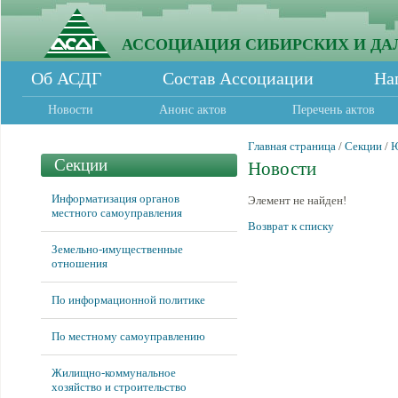
АССОЦИАЦИЯ СИБИРСКИХ И ДА
Об АСДГ
Состав Ассоциации
На
Новости
Анонс актов
Перечень актов
Главная страница
/
Секции
/
Ю
Секции
Новости
Информатизация органов
Элемент не найден!
местного самоуправления
Возврат к списку
Земельно-имущественные
отношения
По информационной политике
По местному самоуправлению
Жилищно-коммунальное
хозяйство и строительство