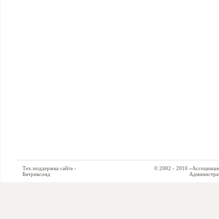
Тех.поддержка сайта -
© 2002 - 2010 «Ассоциация си
Битриксоид
Администратор