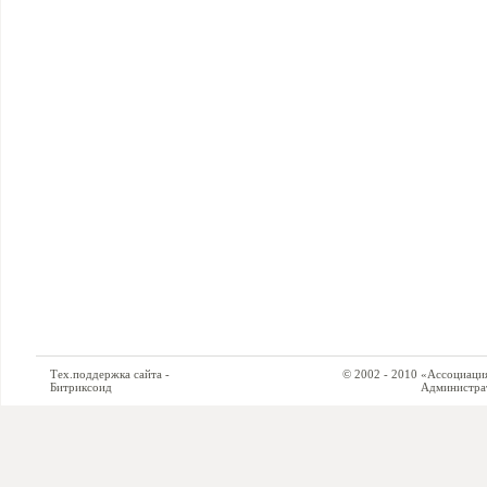
Тех.поддержка сайта -
© 2002 - 2010 «Ассоциация си
Битриксоид
Администратор