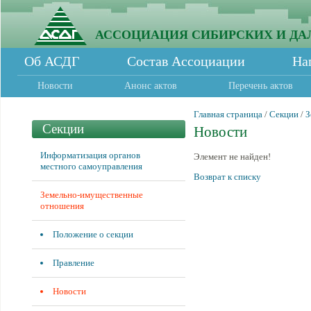
АССОЦИАЦИЯ СИБИРСКИХ И ДА
Об АСДГ
Состав Ассоциации
На
Новости
Анонс актов
Перечень актов
Главная страница
/
Секции
/
З
Секции
Новости
Информатизация органов
Элемент не найден!
местного самоуправления
Возврат к списку
Земельно-имущественные
отношения
Положение о секции
Правление
Новости