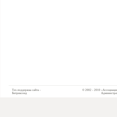
Тех.поддержка сайта -
© 2002 - 2010 «Ассоциация си
Битриксоид
Администратор