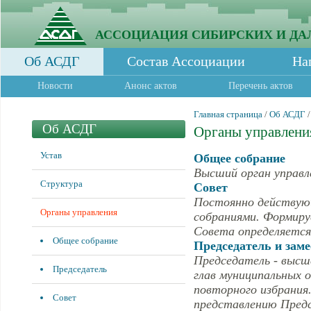
АССОЦИАЦИЯ СИБИРСКИХ И ДА
Об АСДГ
Состав Ассоциации
На
Новости
Анонс актов
Перечень актов
Главная страница
/
Об АСДГ
Об АСДГ
Органы управлени
Устав
Общее собрание
Высший орган управл
Структура
Совет
Постоянно действующ
Органы управления
собраниями. Формиру
Совета определяетс
Общее собрание
Председатель и зам
Председатель - высш
Председатель
глав муниципальных о
повторного избрания
Совет
представлению Предс