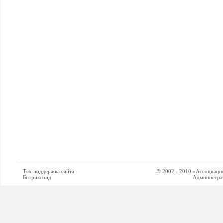
Тех.поддержка сайта -
© 2002 - 2010 «Ассоциация си
Битриксоид
Администратор