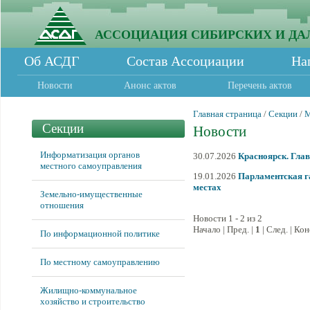
АССОЦИАЦИЯ СИБИРСКИХ И ДА
Об АСДГ
Состав Ассоциации
На
Новости
Анонс актов
Перечень актов
Главная страница
/
Секции
/
М
Секции
Новости
Информатизация органов
30.07.2026
Красноярск. Гла
местного самоуправления
19.01.2026
Парламентская га
местах
Земельно-имущественные
отношения
Новости 1 - 2 из 2
Начало | Пред. |
1
| След. | Ко
По информационной политике
По местному самоуправлению
Жилищно-коммунальное
хозяйство и строительство