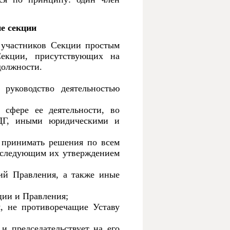
ие секции
й участников Секции простым
Секции, присутствующих на
должности.
руководство деятельностью
 сфере ее деятельности, во
ДГ, иными юридическими и
 принимать решения по всем
оследующим их утверждением
ий Правления, а также иные
ции и Правления;
, не противоречащие Уставу
и председательствует на его