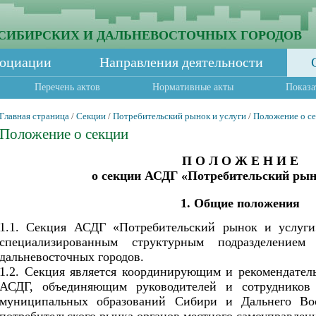
СИБИРСКИХ И ДАЛЬНЕВОСТОЧНЫХ ГОРОДОВ
социации
Направления деятельности
Перечень актов
Нормативные акты
Показа
Главная страница
/
Секции
/
Потребительский рынок и услуги
/
Положение о с
Положение о секции
П О Л О Ж Е Н И Е
о секции АСДГ «Потребительский рын
1. Общие положения
1.1. Секция АСДГ «Потребительский рынок и услуги»
специализированным структурным подразделение
дальневосточных городов.
1.2. Секция является координирующим и рекомендател
АСДГ, объединяющим руководителей и сотрудников 
муниципальных образований Сибири и Дальнего Во