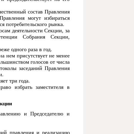
чественный состав Правления
Правления могут избираться
я потребительского рынка.
осам деятельности Секции, за
етенции Собрания Секции,
еже одного раза в год.
на нем присутствует не менее
льшинством голосов от числа
токолы заседаний Правления
и.
яет три года.
раво избрать заместителя в
екции
равлению и Председателю и
ний правления и реализацию