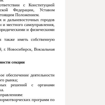
ия.
ответствии с Конституцией
йской Федерации, Уставом
астоящим Положением.
х и дальневосточных городов
и и местного самоуправления,
юридическими и физическими
а также иметь собственную
, г. Новосибирск, Вокзальная
ьности секции
ое обеспечение деятельности
го рынка;
нных решений с органами
ка.
аправлениям:
 нормотворческих программ по