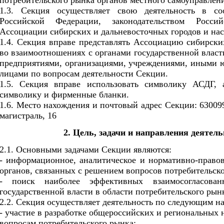
потребительского рынка органов местного самоуправлен
1.3. Секция осуществляет свою деятельность в со
Российской Федерации, законодательством Росси
Ассоциации сибирских и дальневосточных городов и н
1.4. Секция вправе представлять Ассоциацию сибирски
во взаимоотношениях с органами государственной власт
предприятиями, организациями, учреждениями, иными 
лицами по вопросам деятельности Секции.
1.5. Секция вправе использовать символику АСДГ, 
символику и фирменные бланки.
1.6. Место нахождения и почтовый адрес Секции: 630099
магистраль, 16
2. Цель, задачи и направления деятел
2.1. Основными задачами Секции являются:
- информационное, аналитическое и нормативно-правов
органов, связанных с решением вопросов потребительско
- поиск наиболее эффективных взаимосогласова
государственной власти в области потребительского рын
2.2. Секция осуществляет деятельность по следующим н
- участие в разработке общероссийских и региональных
вопросам потребительского рынка;