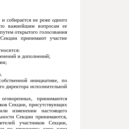
и собирается не реже одного
 по важнейшим вопросам ее
путем открытого голосования
Секции принимают участие
носится:
менений и дополнений;
ии;
.
собственной инициативе, по
го директора исполнительной
 оговоренных, принимаются
иков Секции, присутствующих
ли изменении настоящего
ьности Секции принимаются,
ителей участников Секции,
ся по принципу: один член