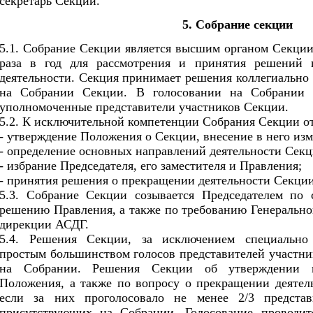
секретарь Секции.
5. Собрание секции
5.1. Собрание Секции является высшим органом Секции 
раза в год для рассмотрения и принятия решений
деятельности. Секция принимает решения коллегиально 
на Собрании Секции. В голосовании на Собрании 
уполномоченные представители участников Секции.
5.2. К исключительной компетенции Собрания Секции от
- утверждение Положения о Секции, внесение в него из
- определение основных направлений деятельности Секц
- избрание Председателя, его заместителя и Правления;
- принятия решения о прекращении деятельности Секции
5.3. Собрание Секции созывается Председателем по 
решению Правления, а также по требованию Генерально
дирекции АСДГ.
5.4. Решения Секции, за исключением специально
простым большинством голосов представителей участн
на Собрании. Решения Секции об утверждении и
Положения, а также по вопросу о прекращении деятел
если за них проголосовало не менее 2/3 представ
присутствующих на Собрании. Голосование проводит