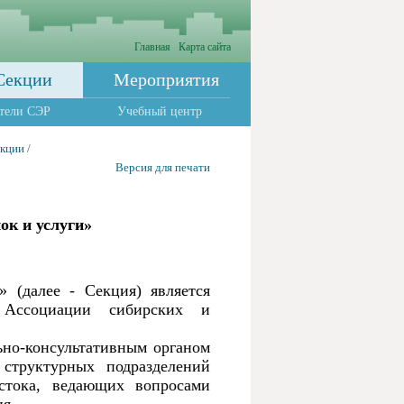
Главная
Карта сайта
Секции
Мероприятия
тели СЭР
Учебный центр
екции
/
Версия для печати
ок и услуги»
 (далее - Секция) является
м Ассоциации сибирских и
ьно-консультативным органом
структурных подразделений
стока, ведающих вопросами