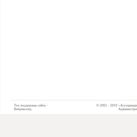
Тех.поддержка сайта -
© 2002 - 2010 «Ассоциация си
Битриксоид
Администратор