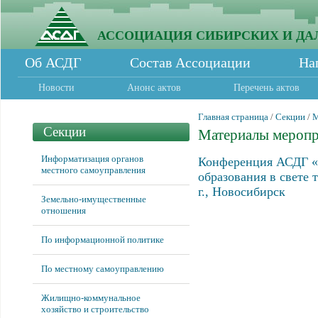
АССОЦИАЦИЯ СИБИРСКИХ И ДА
Об АСДГ
Состав Ассоциации
На
Новости
Анонс актов
Перечень актов
Главная страница
/
Секции
/
М
Секции
Материалы мероп
Информатизация органов
Конференция АСДГ «
местного самоуправления
образования в свете 
г., Новосибирск
Земельно-имущественные
отношения
По информационной политике
По местному самоуправлению
Жилищно-коммунальное
хозяйство и строительство