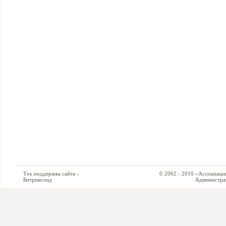
Тех.поддержка сайта -
© 2002 - 2010 «Ассоциация си
Битриксоид
Администратор