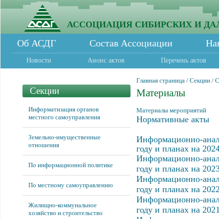
АССОЦИАЦИЯ СИБИРСКИХ И ДА
Об АСДГ
Состав Ассоциации
На
Новости
Анонс актов
Перечень актов
Главная страница
/
Секции
/
С
Секции
Материалы
Информатизация органов
Материалы мероприятий
местного самоуправления
Нормативные акты
Земельно-имущественные
Информационно-анали
отношения
году и планах на 2024
Информационно-анали
По информационной политике
году и планах на 2023
Информационно-анали
По местному самоуправлению
году и планах на 2022
Информационно-анали
Жилищно-коммунальное
году и планах на 2021
хозяйство и строительство