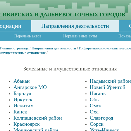
СИБИРСКИХ И ДАЛЬНЕВОСТОЧНЫХ ГОРОДОВ
социации
Направления деятельности
Перечень актов
Нормативные акты
Показа
Главная страница
/
Направления деятельности
/
Информационно-аналитическое
имущественные отношения
/
Земельные
и имущественные
отношен
Абакан
Надымский райо
Ангарское МО
Новый Уренгой
Барнаул
Нягань
Иркутск
Обь
Искитим
Омск
Канск
Оха
Колпашевский район
Славгород
Красноярск
Сорск
Мошковский район
Усть-Илимск