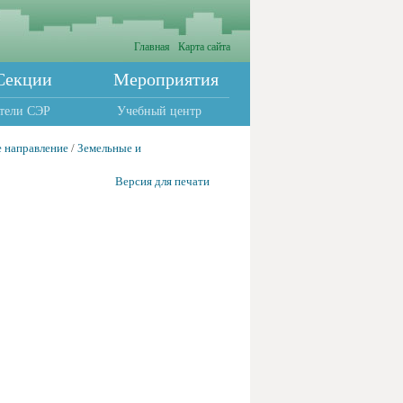
Главная
Карта сайта
Секции
Мероприятия
тели СЭР
Учебный центр
 направление
/
Земельные и
Версия для печати
ия
н