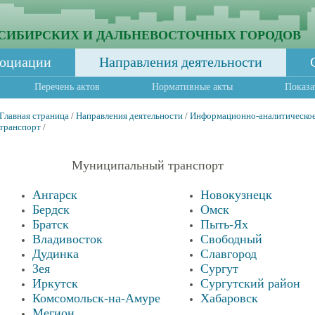
СИБИРСКИХ И ДАЛЬНЕВОСТОЧНЫХ ГОРОДОВ
социации
Направления деятельности
Перечень актов
Нормативные акты
Показа
Главная страница
/
Направления деятельности
/
Информационно-аналитическое
транспорт
/
Муниципальный транспорт
Ангарск
Новокузнецк
Бердск
Омск
Братск
Пыть-Ях
Владивосток
Свободный
Дудинка
Славгород
Зея
Сургут
Иркутск
Сургутский район
Комсомольск-на-Амуре
Хабаровск
Мегион