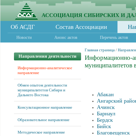
АССОЦИАЦИЯ СИБИРСКИХ И ДА
Об АСДГ
Состав Ассоциации
На
Новости
Анонс актов
Перечень актов
Главная страница
/
Направлен
Направления деятельности
Информационно-ан
муниципалитетов в
Информационно-аналитическое
направление
Финансо
Обмен опытом деятельности
муниципалитетов Сибири и
Абакан
Дальнего Востока
Ангарский райо
Ачинск
Консультационное направление
Барнаул
Бердск
Образовательное направление
Бийск
Благовещенск
Методическое направление