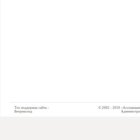
Тех.поддержка сайта -
© 2002 - 2010 «Ассоциация си
Битриксоид
Администратор