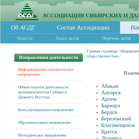
АССОЦИАЦИЯ СИБИРСКИХ И ДА
Об АСДГ
Состав Ассоциации
На
Новости
Анонс актов
Перечень актов
Главная страница
/
Направлен
общественностью
/
Направления деятельности
Информационно-аналитическое
Взаи
направление
Абакан
Обмен опытом деятельности
Ангарск
муниципалитетов Сибири и
Дальнего Востока
Артем
Барнаул
Консультационное направление
Бердск
Березовский
Образовательное направление
Благовещенск
Братск
Методическое направление
Дудинка