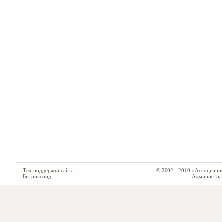
Тех.поддержка сайта -
© 2002 - 2010 «Ассоциация си
Битриксоид
Администратор